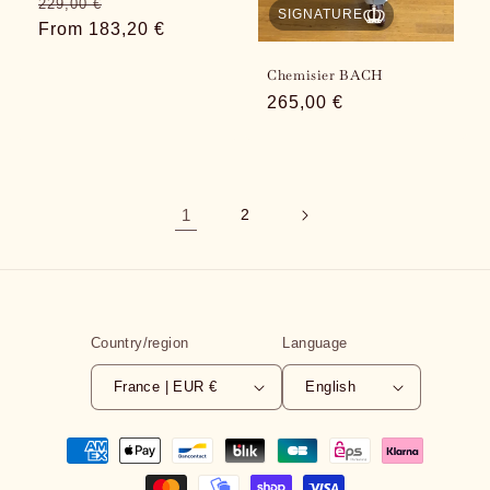
Regular
Sale
229,00 €
SIGNATURE
price
From 183,20 €
price
Chemisier BACH
Regular
265,00 €
price
1
2
Country/region
Language
France | EUR €
English
Payment
methods