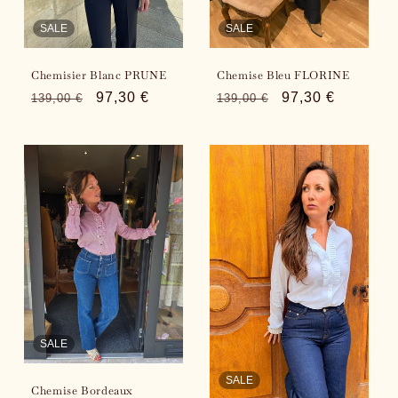
SALE
SALE
Chemisier Blanc PRUNE
Chemise Bleu FLORINE
Regular
Sale
97,30 €
Regular
Sale
97,30 €
139,00 €
139,00 €
price
price
price
price
SALE
SALE
Chemise Bordeaux