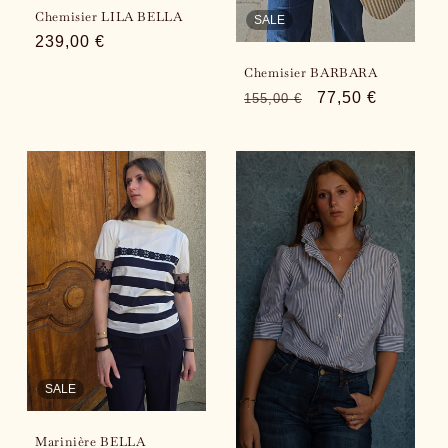
Chemisier LILA BELLA
SALE
Regular
239,00 €
price
Chemisier BARBARA
Regular
Sale
77,50 €
155,00 €
price
price
SALE
Marinière BELLA