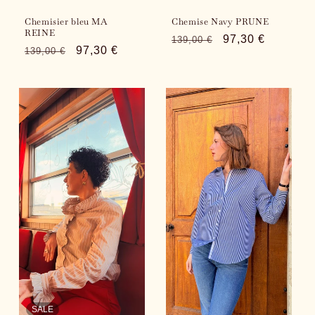
Chemisier bleu MA
Chemise Navy PRUNE
REINE
Regular
Sale
97,30 €
139,00 €
Regular
Sale
97,30 €
139,00 €
price
price
price
price
SALE