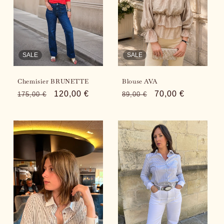
i
o
n
SALE
SALE
:
Chemisier BRUNETTE
Blouse AVA
Regular
Sale
120,00 €
Regular
Sale
70,00 €
175,00 €
89,00 €
price
price
price
price