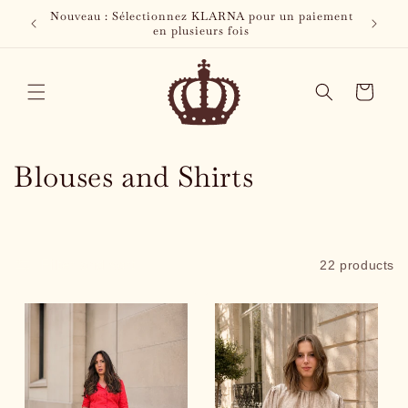
Skip to
été. Les
Nouveau : Sélectionnez KLARNA pour un paiement
content
t 2026
en plusieurs fois
Cart
C
Blouses and Shirts
o
l
Filter and sort
22 products
l
e
c
t