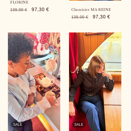
FLORINE
Chemisier MA REINE
Regular
Sale
97,30 €
139,00 €
price
price
Regular
Sale
97,30 €
139,00 €
price
price
SALE
SALE