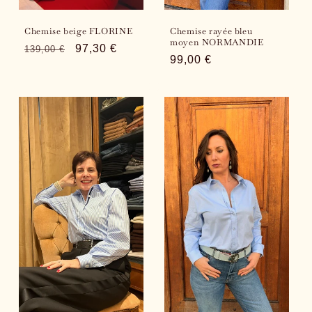
Chemise beige FLORINE
Chemise rayée bleu
moyen NORMANDIE
Regular
Sale
97,30 €
139,00 €
Regular
99,00 €
price
price
price