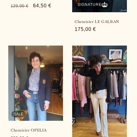
SIGNATURE
Regular
Sale
64,50 €
129,00 €
price
price
Chemisier LE GALBAN
Regular
175,00 €
price
SALE
Chemisier OPELIA