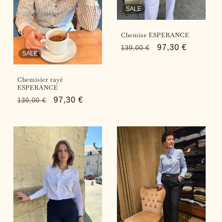
SALE
Chemise ESPERANCE
Regular
Sale
97,30 €
139,00 €
SALE
price
price
Chemisier rayé
ESPERANCE
Regular
Sale
97,30 €
139,00 €
price
price