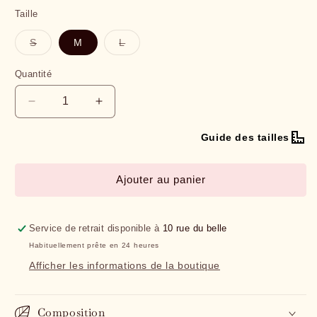
Gris
Taille
Variante
Variante
S
M
L
épuisée
épuisée
ou
ou
indisponible
indisponible
Quantité
Quantité
Réduire
Augmenter
la
la
quantité
quantité
Guide des tailles
de
de
Pantalon
Pantalon
Ajouter au panier
SYBILLE
SYBILLE
Service de retrait disponible à
10 rue du belle
Habituellement prête en 24 heures
Afficher les informations de la boutique
Composition