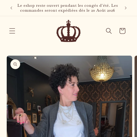
et
Le eshop reste ouvert pendant les congés d'été. Les
passer
commandes seront expédiées dès le 20 Août 2026
au
contenu
Panier
Tailles
Comment prendre ses mesures
Passer aux
informations
produits