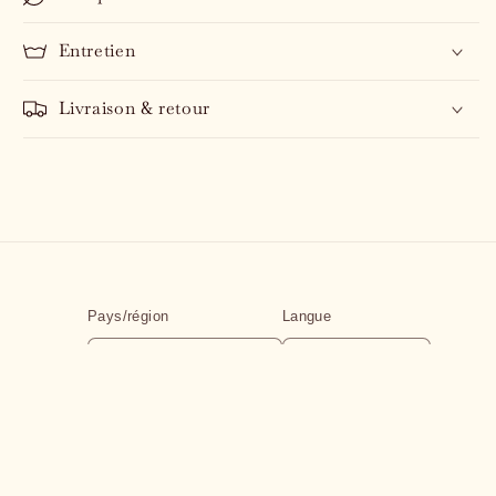
Entretien
Livraison & retour
Pays/région
Langue
France | EUR €
Français
Moyens
de
paiement