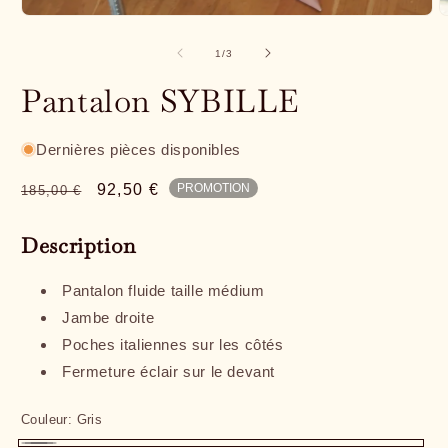
de
1
/
3
Pantalon SYBILLE
Dernières pièces disponibles
Prix
Prix
92,50 €
PROMOTION
185,00 €
habituel
promotionnel
Description
Pantalon fluide taille médium
Jambe droite
Poches italiennes sur les côtés
Fermeture éclair sur le devant
Couleur:
Gris